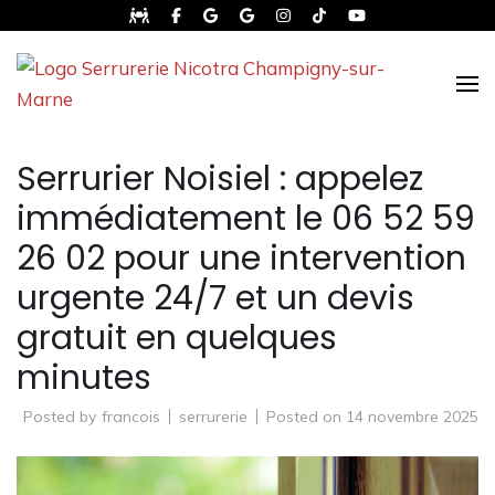
Serrurier d'urgence en Île-de-France
Serrurerie Nicotra
Serrurier Noisiel : appelez
immédiatement le 06 52 59
26 02 pour une intervention
urgente 24/7 et un devis
gratuit en quelques
minutes
Posted by
francois
serrurerie
Posted on
14 novembre 2025