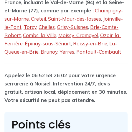
France, incluant le Val-de-Marne (94) et la Seine-
et-Marne (77), comme par exemple :
Champigny-
sur-Marne
,
Creteil
,
Saint-Maur-des-fosses
,
Joinville-
le-Pont
,
Torcy
,
Chelles
,
Grisy-Suisnes
,
Brie-Comte-
Robert
,
Combs-la-Ville
,
Moissy-Cramayel
,
Ozoir-la-
Ferrière
,
Épinay-sous-Sénart
,
Roissy-en-Brie
,
La-
Queue-en-Brie
,
Brunoy
,
Yerres
,
Pontault-Combault
Appelez le 06 52 59 26 02 pour votre urgence
serrurerie à Noisiel. Intervention 24/7, devis
gratuit, artisan local, déplacement en 30 minutes.
Votre sécurité ne peut pas attendre.
Points clés